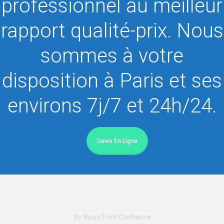
professionnel au meilleur
tacite reconduction annuelle.
rapport qualité-prix. Nous
Outre les cas de résiliation prévus par le Code des
assurances, vous bénéficiez d’une faculté de
sommes à votre
résiliation annuelle jusqu’à 20 jours avant la Date
disposition à Paris et ses
d’Echéance.
environs 7j/7 et 24h/24.
Devis En Ligne
Ils Nous Font Confiance