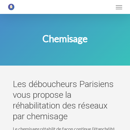
Menu
Skip
to
main
content
Chemisage
Les déboucheurs Parisiens
vous propose la
réhabilitation des réseaux
par chemisage
Le chemisage rétablit de façon continue l’étanchéité