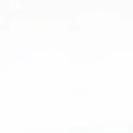
Ils Nous Font Confiance
marc pinon
Max Houri
il y a 2 ans
il y a 2 ans
ntion rapide et efficace
Vérification du chauffe 
d'habitude en octobre v
dans l'immeuble vérificat
le 01 février 2024 Je suis 
content de cette entreprise 
Lire la suite
et tarif respectés et surt
TRAVAIL EST PARFAIT
FAQ : Questions / Réponses
Comment trouver un déboucheur de confiance ?
L’ultime conseil pour
trouver un
déboucheur