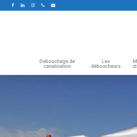
Skip
facebook
linkedin
instagram
phone
email
to
main
content
Debouchage de
Les
M
canalisation
déboucheurs
s