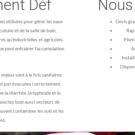
ent Déf
Nous 
es utilisées pour gérer les eaux
Devis gra
uisine et de la salle de bain,
Rapi
s qu’industrielles et agricoles.
Plomb
ue peut entrainer l’accumulation
A
Instal
Disponi
 enjeux sont à la fois sanitaires
ont pas évacuées correctement,
la diarrhée, la typhoïde et le
insectes tout aussi vecteurs de
peuvent contaminer les sols et les
es.