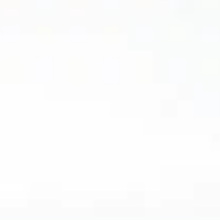
rizz jojo
il y a 2 ans
eau
Magnifique
u travaux
ion faite
très
délai
out LE