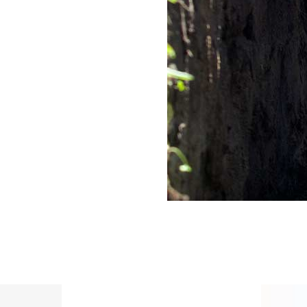
Les déboucheurs Parisie
meilleur rapport qualité-