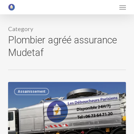
Menu
Skip
to
main
Category
content
Plombier agréé assurance
Mudetaf
Plombier
0
Assainissement
agréé
assurance
Mudetaf