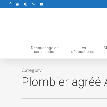
Skip
facebook
linkedin
instagram
phone
email
to
main
content
Debouchage de
Les
M
canalisation
déboucheurs
s
Category
Plombier agréé