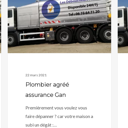
assurance
BNP
Gan
Pari
22 mars 2021
Plombier agréé
assurance Gan
Premièrement vous voulez vous
faire dépanner ? car votre maison a
subi un dégât :…