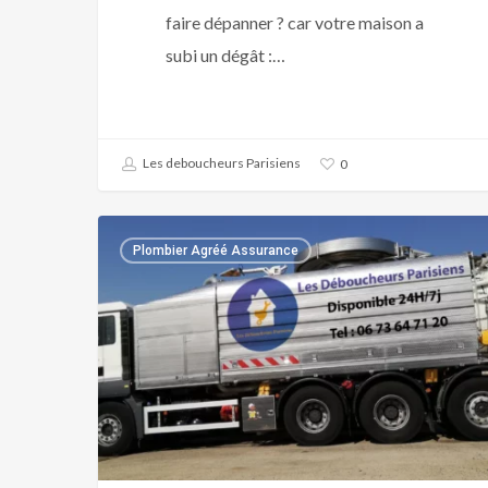
faire dépanner ? car votre maison a
subi un dégât :…
Les deboucheurs Parisiens
0
Plombier
Plombier Agréé Assurance
agréé
Assurance
Lovys