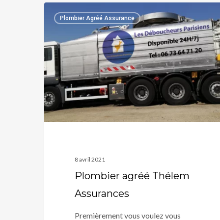
Plombier
Plombier Agréé Assurance
agréé
Thélem
Assurances
8 avril 2021
Plombier agréé Thélem
Assurances
Premièrement vous voulez vous