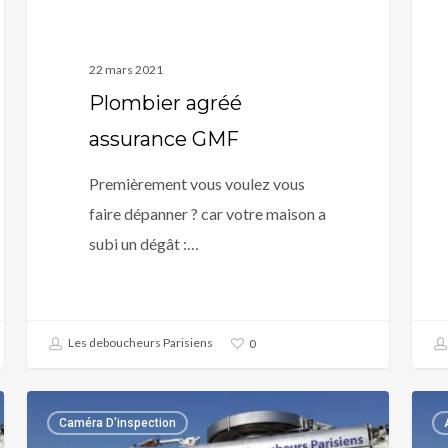
22 mars 2021
Plombier agréé
assurance GMF
Premièrement vous voulez vous
faire dépanner ? car votre maison a
subi un dégât :…
Les deboucheurs Parisiens
0
Plombier
Plom
Caméra D'inspection
agréé
agré