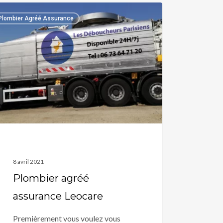
bier
Plombier Agréé Assurance
é
rance
are
8 avril 2021
Plombier agréé
assurance Leocare
Premièrement vous voulez vous