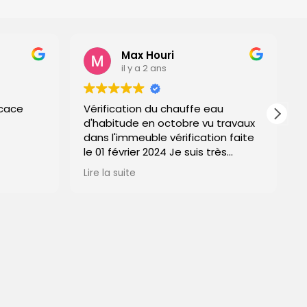
Max Houri
il y a 2 ans
i
Vérification du chauffe eau
Magnifi
d'habitude en octobre vu travaux
dans l'immeuble vérification faite
le 01 février 2024 Je suis très
content de cette entreprise délai
Lire la suite
et tarif respectés et surtout LE
TRAVAIL EST PARFAIT