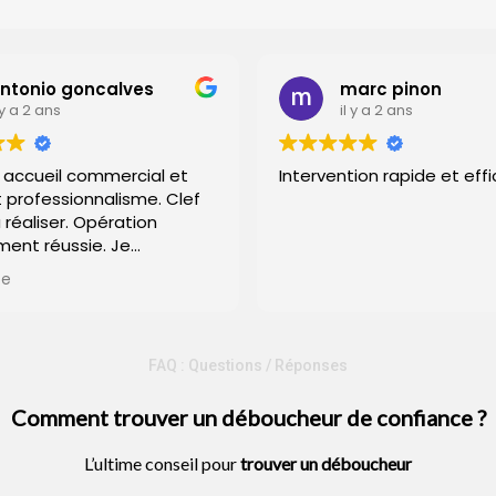
Ils Nous Font Confiance
 goncalves
marc pinon
s
il y a 2 ans
l commercial et
Intervention rapide et efficace
ssionnalisme. Clef
ser. Opération
ussie. Je
rci à eux.
FAQ : Questions / Réponses
Comment trouver un déboucheur de confiance ?
L’ultime conseil pour
trouver un
déboucheur