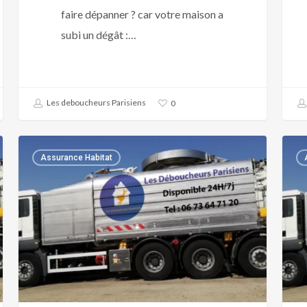
faire dépanner ? car votre maison a
subi un dégât :…
Les deboucheurs Parisiens
0
Plombier
Plom
Assurance Habitat
agréé
agré
assurance
assu
GMF
MAA