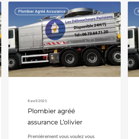
Plombier
Plom
Plombier Agréé Assurance
agréé
agré
assurance
assu
L’olivier
Leoc
8 avril 2021
Plombier agréé
assurance L’olivier
Premièrement vous voulez vous