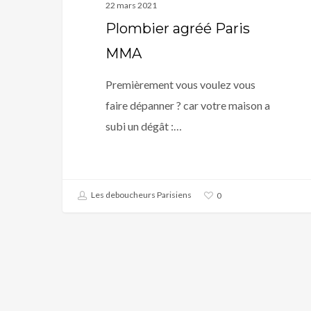
22 mars 2021
Plombier agréé Paris
MMA
Premièrement vous voulez vous
Les déboucheurs Parisie
faire dépanner ? car votre maison a
subi un dégât :…
meilleur rapport qualité-
Les deboucheurs Parisiens
0