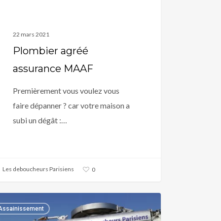
22 mars 2021
Plombier agréé
assurance MAAF
Premièrement vous voulez vous
faire dépanner ? car votre maison a
subi un dégât :…
Les deboucheurs Parisiens
0
bier
Assainissement
é