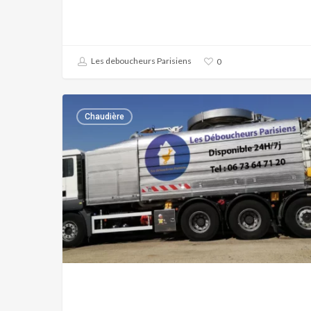
Les deboucheurs Parisiens
0
Plombier
Chaudière
agréé
Paris
MMA