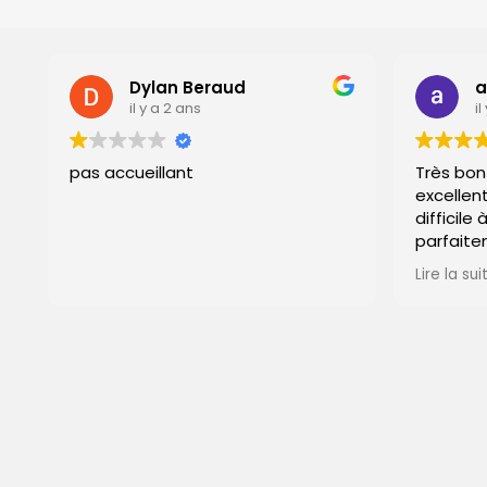
Dylan Beraud
antonio
il y a 2 ans
il y a 2 an
pas accueillant
Très bon accuei
excellent profe
difficile à réali
parfaitement ré
recommande. Me
Lire la suite