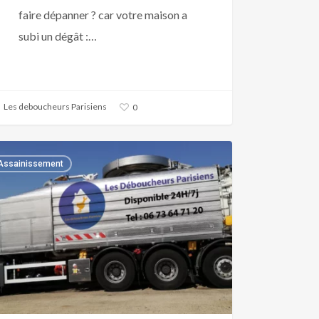
faire dépanner ? car votre maison a
subi un dégât :…
Les deboucheurs Parisiens
0
bier
Assainissement
é
rance
F