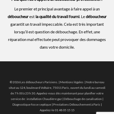
Le premier et principal avantage à faire appel à un
déboucheur
est
la qualité du travail fourni
. Le
déboucheur
garantit un travail impeccable. Cela est très important
lorsqu’il est question de débouchage. En effet, une
réparation mal effectuée peut provoquer des dommages
dans votre domicile.
© 2026 Les déboucheurs Parisiens. |
Mentions légales
| Notre bureau
situé au 124, boulevard Voltaire, 75011 Paris, ouvert du lundi au samedi
de 7 h 00 à 23 h 30. Appelez-nous dès maintenant pour planifier votre
service de :
installation Chaudière gaz
|
Débouchage de canalisation
|
Diagnostique fosse septique | Prestations Débouchement à Paris
|
Appelez-le 01 48 05 15 15