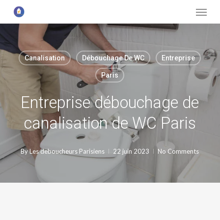
Menu
Skip
to
main
content
Canalisation
Débouchage De WC
Entreprise
Paris
Entreprise débouchage de
canalisation de WC Paris
By
Les deboucheurs Parisiens
22 juin 2023
No Comments