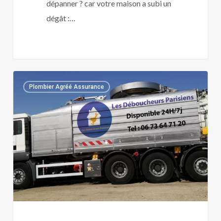
dépanner ? car votre maison a subi un
dégât :…
Plombier
0
Plombier Agréé Assurance
agréé
Assurance
Lovys