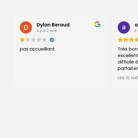
Dylan Beraud
anton
il y a 2 ans
il y a 2 
pas accueillant
Très bon accu
excellent prof
difficile à réa
parfaitement 
recommande. M
Lire la suite