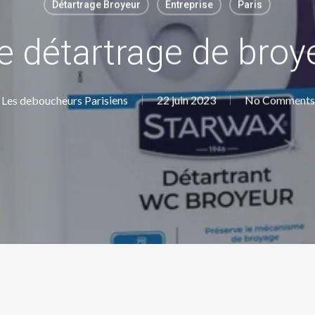
Détartrage Broyeur
Entreprise
Paris
e détartrage de broy
Les deboucheurs Parisiens
22 juin 2023
No Comments