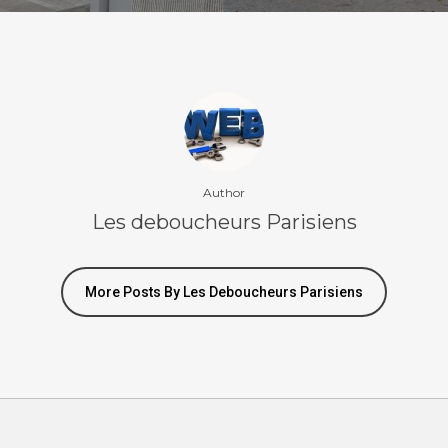
ns. c’est la garantie d’un 
prix. Nous sommes à votre 
Author
Les deboucheurs Parisiens
environs 7j/7 et 24h/24.
More Posts By Les Deboucheurs Parisiens
Devis En Ligne