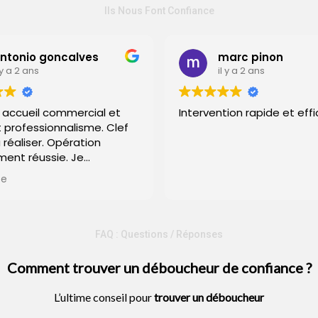
Ils Nous Font Confiance
io goncalves
marc pinon
ans
il y a 2 ans
eil commercial et
Intervention rapide et efficace
essionnalisme. Clef
liser. Opération
réussie. Je
erci à eux.
FAQ : Questions / Réponses
Comment trouver un déboucheur de confiance ?
L’ultime conseil pour
trouver un
déboucheur