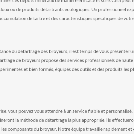
miner ces dépôts minéraux de manière efficace et sûre. Cela peut êt
des doux ou de produits détartrants écologiques. Un professionnel ex
’accumulation de tartre et des caractéristiques spécifiques de votr
nce du détartrage des broyeurs, il est temps de vous présenter un
artrage de broyeurs propose des services professionnels de haute 
érimentés et bien formés, équipés des outils et des produits les p
rise, vous pouvez vous attendre à un service fiable et personnali
ineront la méthode de détartrage la plus appropriée. Ils effectuero
r les composants du broyeur. Notre équipe travaille rapidement et