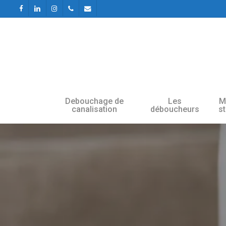
Skip
facebook
linkedin
instagram
phone
email
to
main
content
Debouchage de
Les
M
canalisation
déboucheurs
s