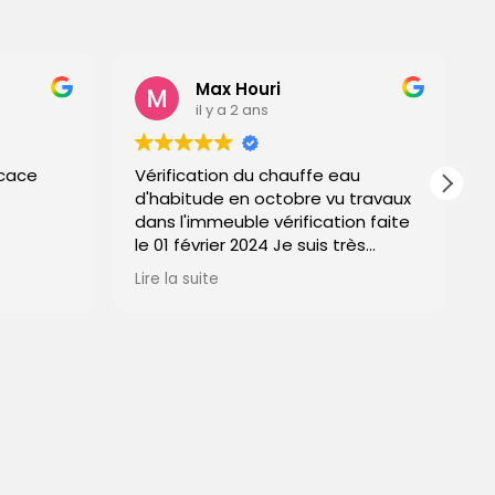
Max Houri
il y a 2 ans
Vérification du chauffe eau
Magni
d'habitude en octobre vu travaux
dans l'immeuble vérification faite
le 01 février 2024 Je suis très
content de cette entreprise délai
Lire la suite
et tarif respectés et surtout LE
TRAVAIL EST PARFAIT