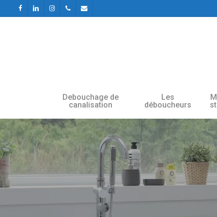
Skip
facebook
linkedin
instagram
phone
email
to
main
content
Debouchage de
Les
M
canalisation
déboucheurs
s