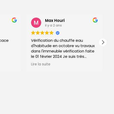
Max Houri
il y a 2 ans
Vérification du chauffe eau
Magnif
d'habitude en octobre vu travaux
dans l'immeuble vérification faite
le 01 février 2024 Je suis très
content de cette entreprise délai
Lire la suite
et tarif respectés et surtout LE
TRAVAIL EST PARFAIT