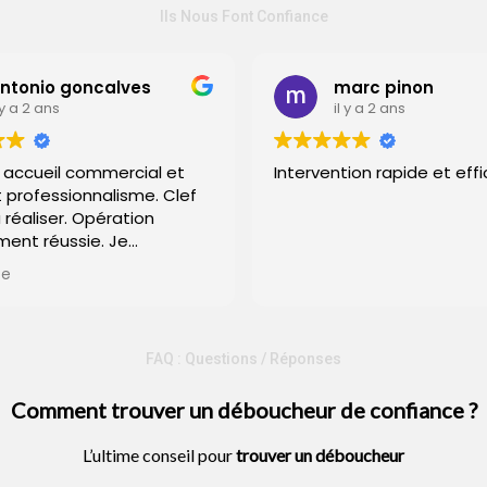
Ils Nous Font Confiance
o goncalves
marc pinon
ns
il y a 2 ans
il commercial et
Intervention rapide et efficace
ssionnalisme. Clef
iser. Opération
éussie. Je
erci à eux.
FAQ : Questions / Réponses
Comment trouver un déboucheur de confiance ?
L’ultime conseil pour
trouver un
déboucheur