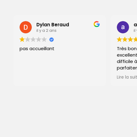
Dylan Beraud
antoni
il y a 2 ans
il y a 2 a
pas accueillant
Très bon accue
excellent profe
difficile à réal
parfaitement r
recommande. M
Lire la suite