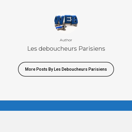
Author
ns. c’est la garantie d’un 
Les deboucheurs Parisiens
prix. Nous sommes à votre 
More Posts By Les Deboucheurs Parisiens
environs 7j/7 et 24h/24.
Devis En Ligne