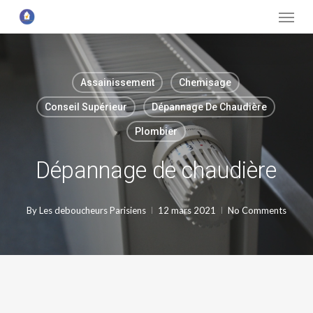
Menu
Skip
to
main
content
Assainissement
Chemisage
Conseil Supérieur
Dépannage De Chaudière
Plombier
Dépannage de chaudière
By
Les deboucheurs Parisiens
12 mars 2021
No Comments