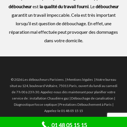
déboucheur
est
la qualité du travail fourni
. Le
déboucheur
garantit un travail impeccable. Cela est très important
lorsqu’il est question de débouchage. En effet, une
réparation mal effectuée peut provoquer des dommages
dans votre domicile.
© 2026 Les déboucheurs Parisiens. |
Mentions légales
| Notre bureau
situé au 124, boulevard Voltaire, 75011 Paris, ouvert du lundi au samedi
de 7 h 00 à 23 h 30. Appelez-nous dès maintenant pour planifier votre
service de :
installation Chaudière gaz
|
Débouchage de canalisation
|
Diagnostique fosse septique | Prestations Débouchement à Paris
|
Appelez-le 01 48 05 15 15
01 48 05 15 15