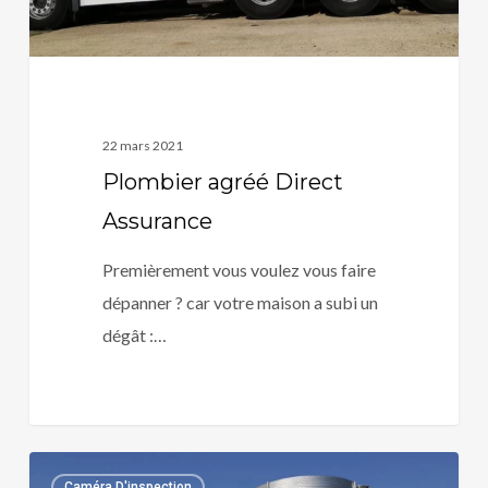
22 mars 2021
Plombier agréé Direct
Assurance
Premièrement vous voulez vous faire
dépanner ? car votre maison a subi un
dégât :…
Plombier
0
Caméra D'inspection