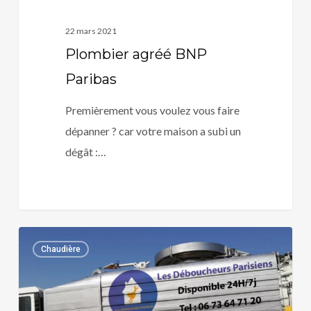
22 mars 2021
Plombier agréé BNP
Paribas
Premièrement vous voulez vous faire
dépanner ? car votre maison a subi un
dégât :…
Plombier
0
Chaudière
agréé
Paris
MMA