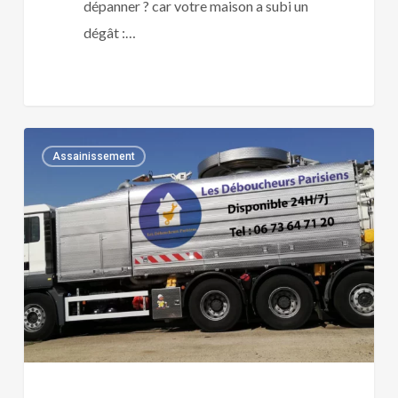
dépanner ? car votre maison a subi un
dégât :…
Plombier
0
Assainissement
agréé
assurance
MAAF