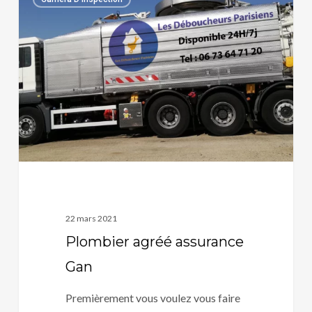
agréé
assurance
Gan
22 mars 2021
Plombier agréé assurance
Gan
Premièrement vous voulez vous faire