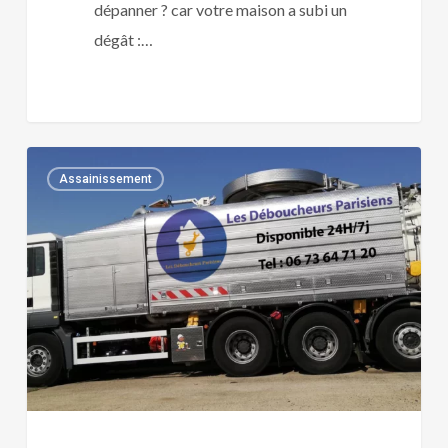
dépanner ? car votre maison a subi un
dégât :…
Plombier
0
Assainissement
agréé
BNP
Paribas