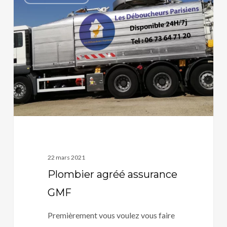
agréé
assurance
GMF
22 mars 2021
Plombier agréé assurance
GMF
Premièrement vous voulez vous faire