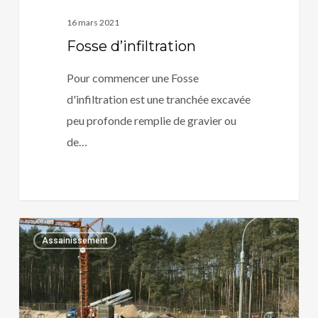
16 mars 2021
Fosse d’infiltration
Pour commencer une Fosse
d'infiltration est une tranchée excavée
peu profonde remplie de gravier ou
de…
Assainissement
0
Assainissement
qu’est
ce
que
c’est