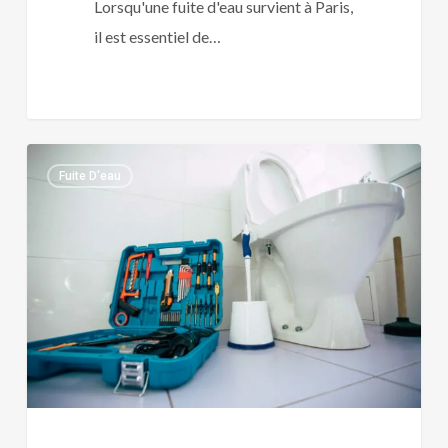
Lorsqu'une fuite d'eau survient à Paris,
il est essentiel de…
Entreprise
0
Fuite D'eau
fuite
de
WC
Paris