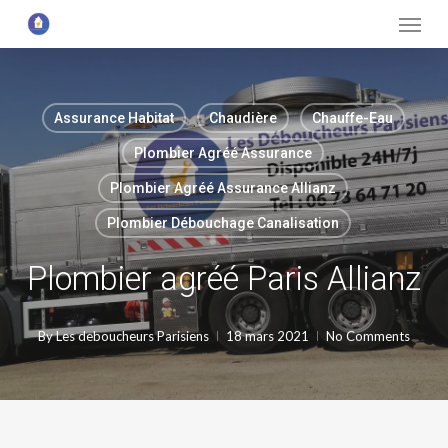
Menu
Skip
to
main
content
Assurance Habitat
Chaudière
Chauffe-Eau
Plombier Agréé Assurance
Plombier Agréé Assurance Allianz
Plombier Débouchage Canalisation
Plombier agréé Paris Allianz
By
Les deboucheurs Parisiens
18 mars 2021
No Comments